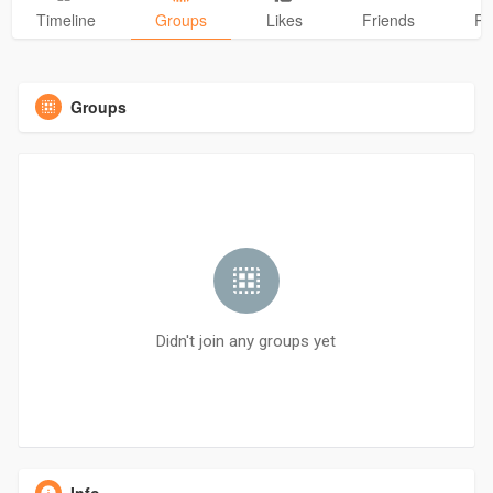
Timeline
Groups
Likes
Friends
Ph
Groups
Didn't join any groups yet