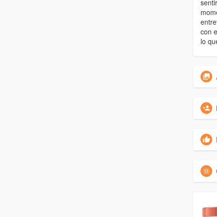
senti
momen
entre
con e
lo qu