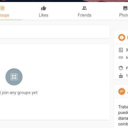
roups
Likes
Friends
Phot
3
h
F
1
t join any groups yet
Traba
puede
diari
combi