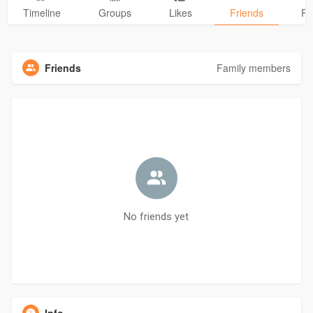
Timeline
Groups
Likes
Friends
Ph
Friends
Family members
No friends yet