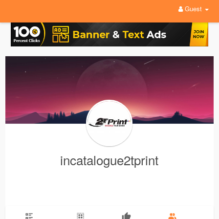
Guest
incatalogue2tprint