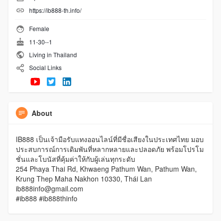
https://ib888-th.info/
Female
11-30--1
Living in Thailand
Social Links
About
IB888 เป็นเจ้ามือรับแทงออนไลน์ที่มีชื่อเสียงในประเทศไทย มอบ
ประสบการณ์การเดิมพันที่หลากหลายและปลอดภัย พร้อมโปรโม
ชั่นและโบนัสที่คุ้มค่าให้กับผู้เล่นทุกระดับ
254 Phaya Thai Rd, Khwaeng Pathum Wan, Pathum Wan,
Krung Thep Maha Nakhon 10330, Thái Lan
ib888info@gmail.com
#ib888 #ib888thinfo