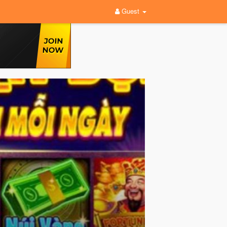
Guest