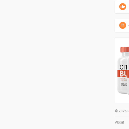
© 2026 B
About