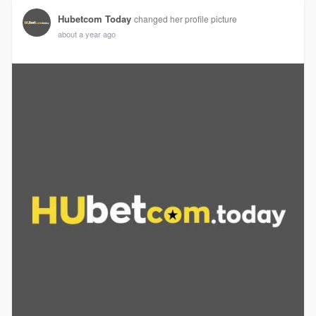
Hubetcom Today
changed her profile picture
about a year ago