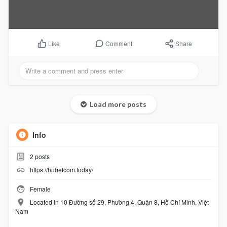
Comment
Share
Like
Load more posts
Info
2
posts
https://hubetcom.today/
Female
Located in 10 Đường số 29, Phường 4, Quận 8, Hồ Chí Minh, Việt
Nam