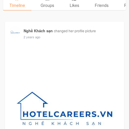
Timeline
Groups
Likes
Friends
Ph
Nghề Khách sạn
changed her profile picture
2 years ago