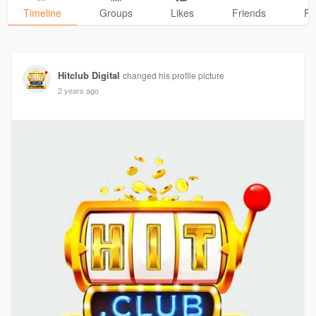
Timeline
Groups
Likes
Friends
Ph
Hitclub Digital
changed his profile picture
2 years ago