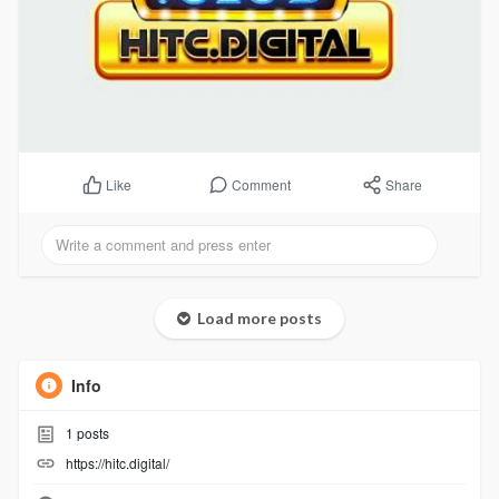
Comment
Share
Like
Load more posts
Info
1
posts
https://hitc.digital/