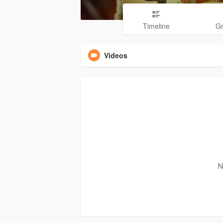
Timeline
G
Videos
N