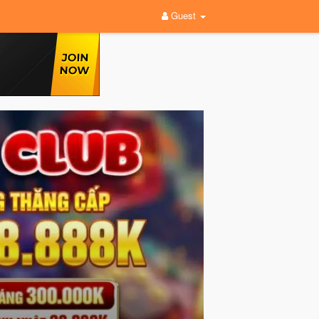
Guest