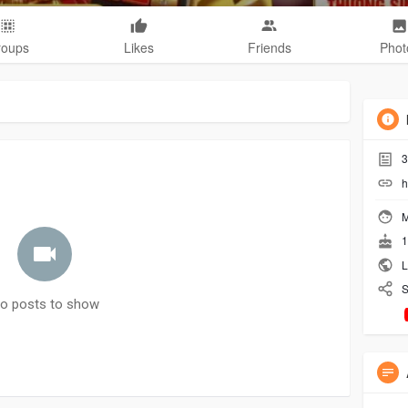
roups
Likes
Friends
Phot
3
h
M
1
L
S
o posts to show