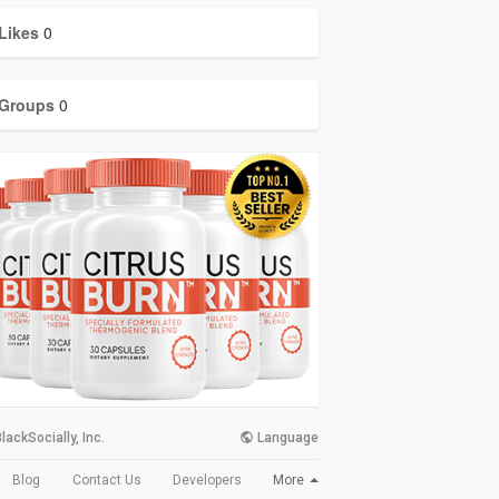
Likes
0
Groups
0
lackSocially, Inc.
Language
More
Blog
Contact Us
Developers