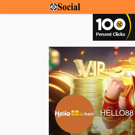
HELLO88