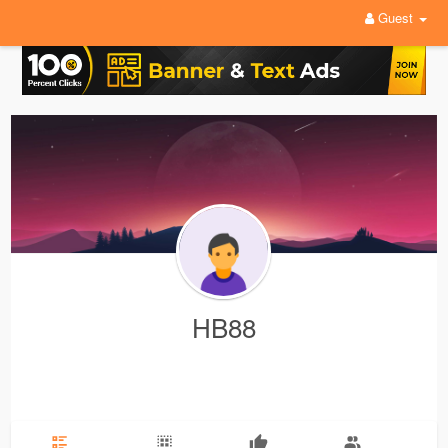
Guest
HB88