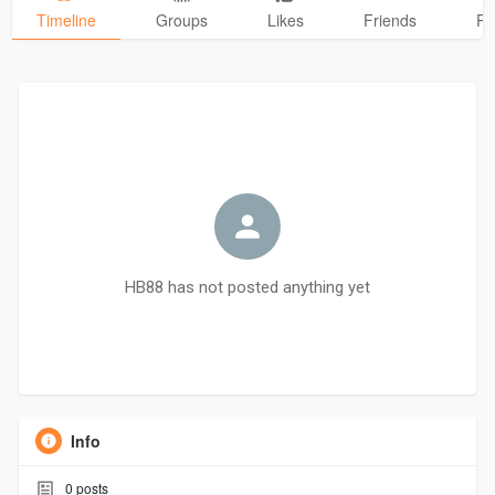
Timeline
Groups
Likes
Friends
Ph
HB88 has not posted anything yet
Info
0
posts