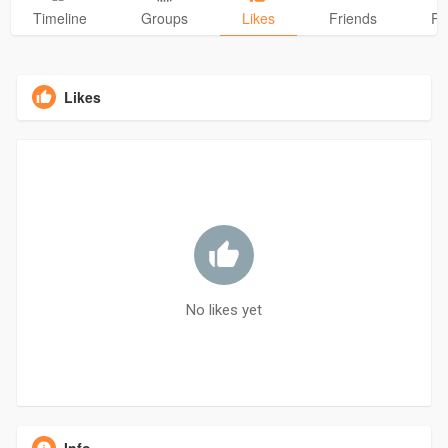
Timeline
Groups
Likes
Friends
Ph
Likes
No likes yet