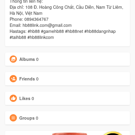
Thông tin liên hệ:
Địa chỉ: 108 Đ. Hoàng Công Chất, Cầu Diễn, Nam Từ Liêm,
Hà Nội, Việt Nam
Phone: 0894364767
Email: hb88link.com@gmail.com
Hastags: #hb88 #gamehb88 #hb88net #hb88dangnhap
#taihb88 #hb88linkcom
Albums
0
Friends
0
Likes
0
Groups
0