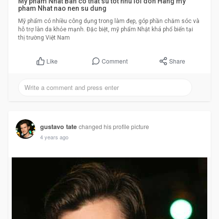
My pham Nhat Ban co that su tot nhu loi don Hang my
pham Nhat nao nen su dung
Mỹ phẩm có nhiều công dụng trong làm đẹp, góp phần chăm sóc và
hỗ trợ làn da khỏe mạnh. Đặc biệt, mỹ phẩm Nhật khá phổ biến tại
thị trường Việt Nam
Comment
Share
Like
gustavo tate
changed his profile picture
4 years ago