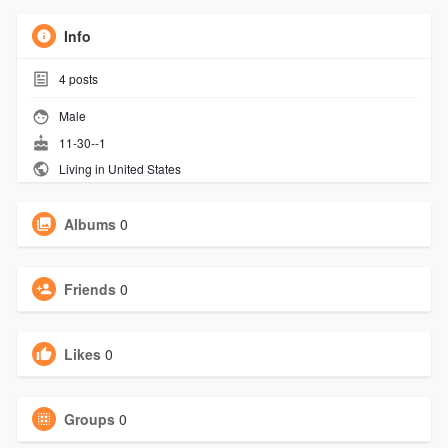
Info
4
posts
Male
11-30--1
Living in United States
Albums
0
Friends
0
Likes
0
Groups
0