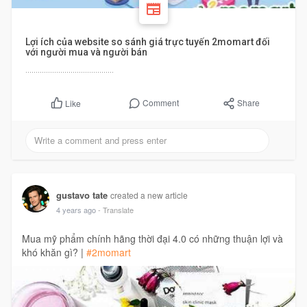
Lợi ích của website so sánh giá trực tuyến 2momart đối
với người mua và người bán
...........................................
Comment
Share
Like
gustavo tate
created a new article
4 years ago
- Translate
Mua mỹ phẩm chính hãng thời đại 4.0 có những thuận lợi và
khó khăn gì? |
#2momart