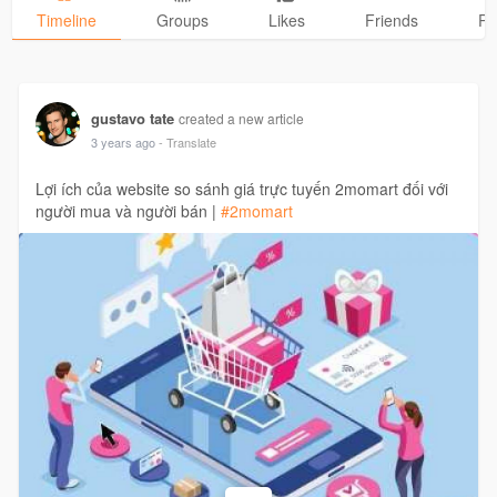
Timeline
Groups
Likes
Friends
Ph
gustavo tate
created a new article
3 years ago
- Translate
Lợi ích của website so sánh giá trực tuyến 2momart đối với
người mua và người bán |
#2momart