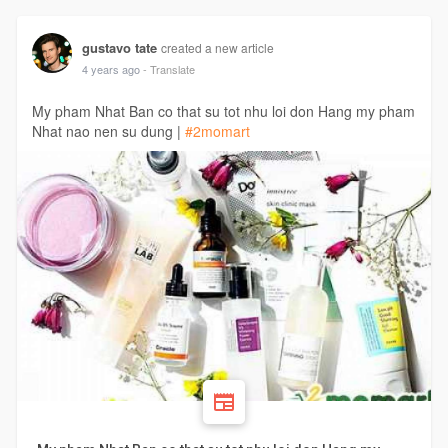
gustavo tate
created a new article
4 years ago
- Translate
My pham Nhat Ban co that su tot nhu loi don Hang my pham
Nhat nao nen su dung |
#2momart