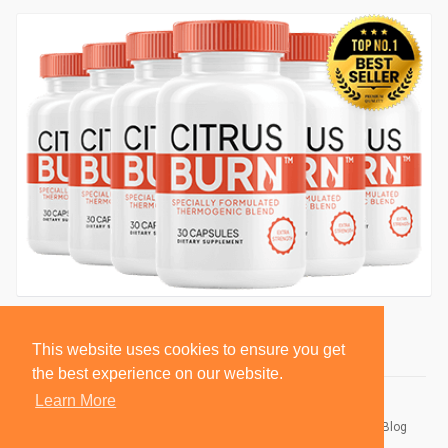
This website uses cookies to ensure you get
the best experience on our website.
Learn More
© 2026 BlackSocially, Inc.
Home
About
Contact Us
Privacy Policy
Terms of Use
Blog
Developers