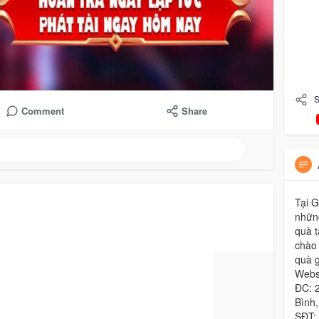
S
Comment
Share
Tại 
nhữn
quà t
chào
quà g
Websi
ĐC: 
Bình,
SĐT: