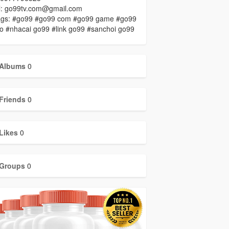
l: go99tv.com@gmail.com
ags: #go99 #go99 com #go99 game #go99
o #nhacai go99 #link go99 #sanchoi go99
Albums
0
Friends
0
Likes
0
Groups
0