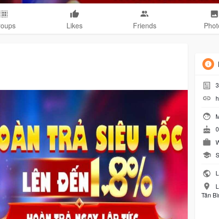
roups
Likes
Friends
Phot
3
h
M
0
W
S
L
L
Tân Bì