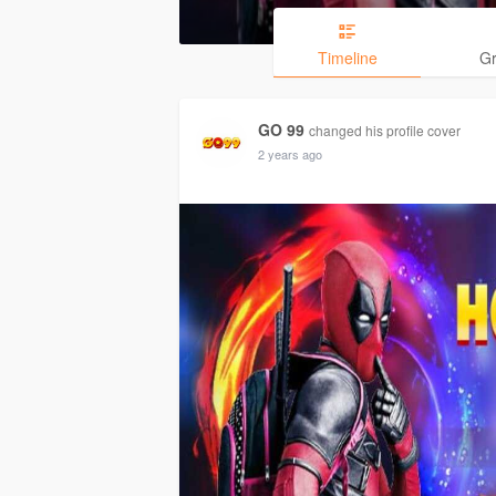
Timeline
G
GO 99
changed his profile cover
2 years ago