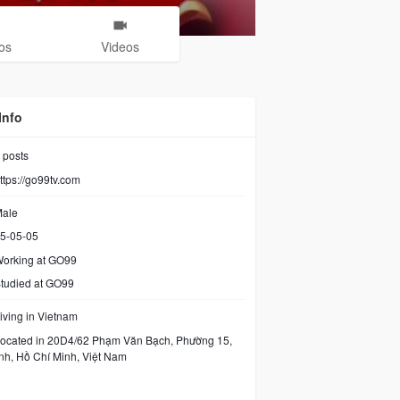
os
Videos
Info
posts
ttps://go99tv.com
ale
5-05-05
orking at
GO99
tudied at GO99
iving in Vietnam
ocated in 20D4/62 Phạm Văn Bạch, Phường 15,
nh, Hồ Chí Minh, Việt Nam