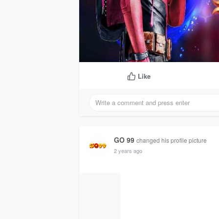
Like
GO 99
changed his profile picture
2 years ago