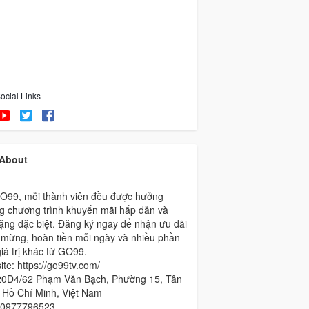
ocial Links
About
GO99, mỗi thành viên đều được hưởng
g chương trình khuyến mãi hấp dẫn và
ặng đặc biệt. Đăng ký ngay để nhận ưu đãi
 mừng, hoàn tiền mỗi ngày và nhiều phần
iá trị khác từ GO99.
te: https://go99tv.com/
20D4/62 Phạm Văn Bạch, Phường 15, Tân
 Hồ Chí Minh, Việt Nam
 0977796523