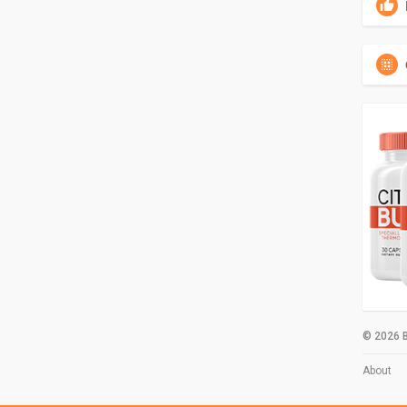
© 2026 B
About