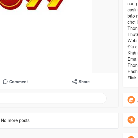
cung 
casin
bảo m
chơi l
Thông
Thươ
Websi
Địa 
Khán
Emai
Phon
Hash
#lin
Comment
Share
No more posts