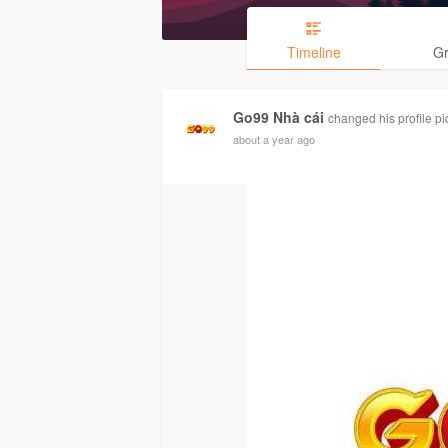
Timeline
G
Go99 Nhà cái
changed his profile pi
about a year ago