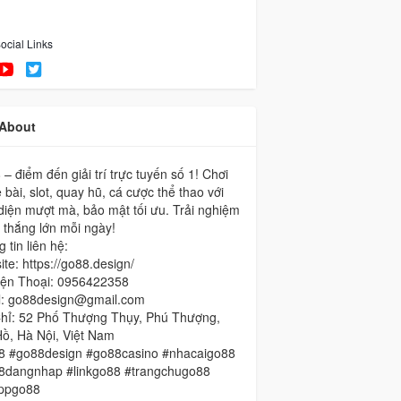
ocial Links
About
– điểm đến giải trí trực tuyến số 1! Chơi
bài, slot, quay hũ, cá cược thể thao với
diện mượt mà, bảo mật tối ưu. Trải nghiệm
 thắng lớn mỗi ngày!
 tin liên hệ:
te: https://go88.design/
iện Thoại: 0956422358
l: go88design@gmail.com
Chỉ: 52 Phố Thượng Thụy, Phú Thượng,
ồ, Hà Nội, Việt Nam
8 #go88design #go88casino #nhacaigo88
8dangnhap #linkgo88 #trangchugo88
appgo88