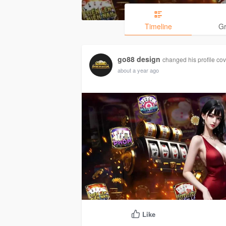
Timeline
G
go88 design
changed his profile co
about a year ago
Like