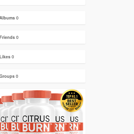
Albums
0
Friends
0
Likes
0
Groups
0