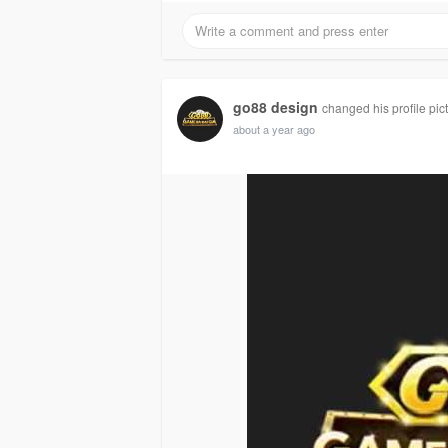
go88 design
changed his profile pic
about a year ago