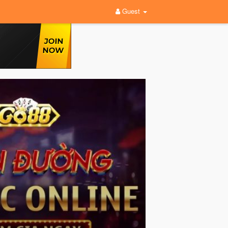
Guest