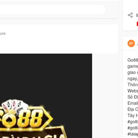
S
ture
Go88 
game 
giao 
ngay,
Thông
Websi
Số Đ
Emai
Địa 
Tây H
#go8
#go8
#tai