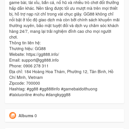
game bài, tài xỉu, bắn cá, nổ hũ và nhiều trò chơi đổi thưởng
hấp dẫn khác. Nền tảng được tối ưu mượt mà trên mọi thiết
bị, hỗ trợ nạp rút chỉ trong vài chục giây. GG88 không chỉ
nổi bật ở tốc độ giao dịch mà còn bởi chính sách khuyến mãi
thường xuyên, bảo mật tuyệt đối và dịch vụ chăm sóc khách
hàng 24/7, mang lại trải nghiệm đỉnh cao cho mọi người
chơi.
Thông tin liên hệ:
Thương hiệu: GG88
Website: https://gg888.info/
Email: support@gg888.info
Phone: 0906 278 311
Địa chỉ: 184 Hoàng Hoa Thám, Phường 12, Tân Bình, Hồ
Chí Minh, Vietnam
Zipcode: 700000
Hashtag: #gg88 #gg888info #gamebaidoithuong
#taixiuonline #nohu #dangkygg88
Albums
0