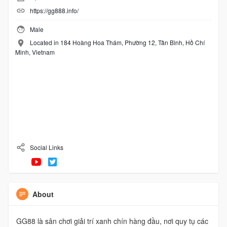
https://gg888.info/
Male
Located in 184 Hoàng Hoa Thám, Phường 12, Tân Bình, Hồ Chí
Minh, Vietnam
Social Links
About
GG88 là sân chơi giải trí xanh chín hàng đầu, nơi quy tụ các