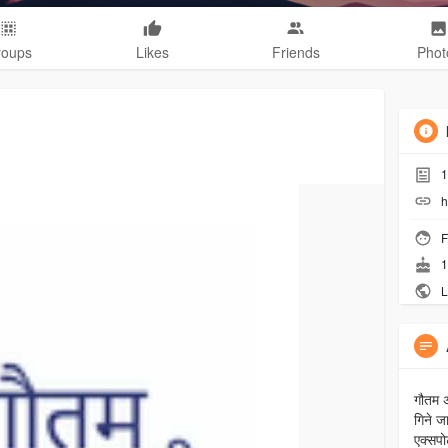
roups
Likes
Friends
Phot
1
h
F
1
L
गौतम अ
गिने ज
एक्सप