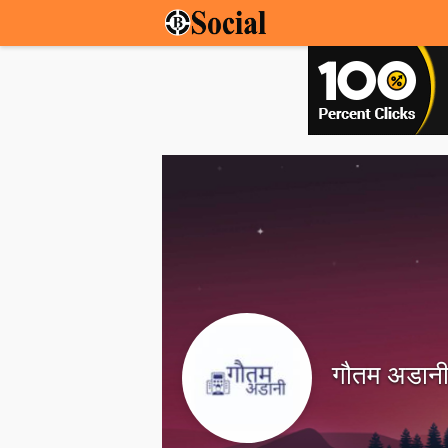
गौतम अडान