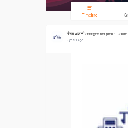
Timeline
G
गौतम अडानी
changed her profile picture
2 years ago