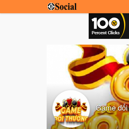
Game đổi