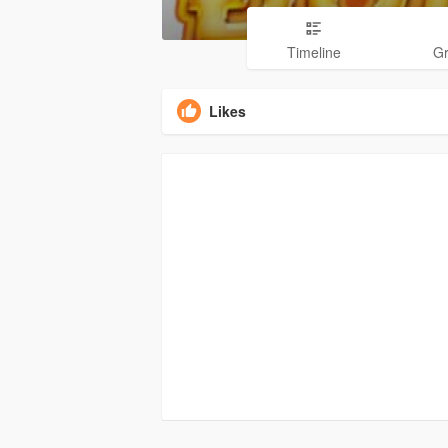
Timeline
G
Likes