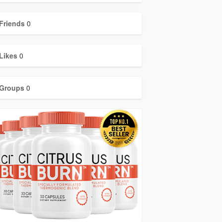
Friends
0
Likes
0
Groups
0