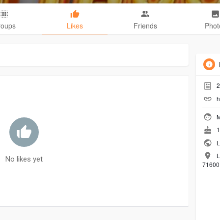
roups
Likes
Friends
Phot
2
h
M
1
L
L
No likes yet
71600