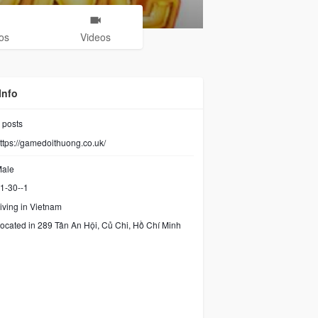
os
Videos
Info
posts
ttps://gamedoithuong.co.uk/
ale
1-30--1
iving in Vietnam
ocated in 289 Tân An Hội, Củ Chi, Hồ Chí Minh