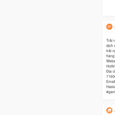
Trải
dịch 
trải 
hàng
Websi
Hotli
Địa c
7160
Emai
Hast
#gam