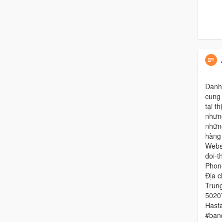
Danh
cung 
tại t
nhưng
nhữn
hàng 
Websi
doi-t
Phon
Địa 
Trun
5020
Hast
#banc