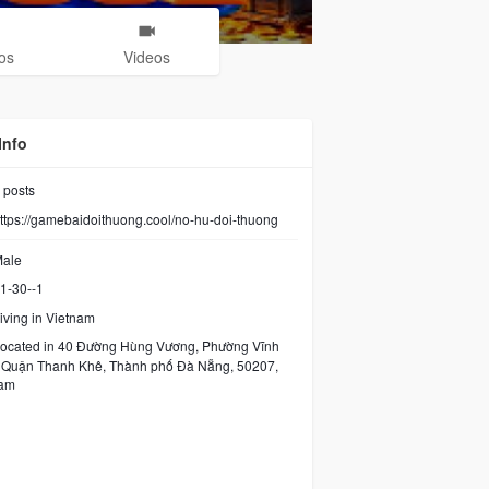
os
Videos
Info
posts
ttps://gamebaidoithuong.cool/no-hu-doi-thuong
ale
1-30--1
iving in Vietnam
ocated in 40 Đường Hùng Vương, Phường Vĩnh
, Quận Thanh Khê, Thành phố Đà Nẵng, 50207,
Nam