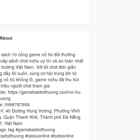
About
 sách 10 cổng game nổ hũ đổi thưởng
cấp sảnh chơi nohu uy tín và an toàn nhất
hị trường Việt Nam. Với lối chơi đơn giản
 đầy lôi cuốn, cùng cơ hội trúng lớn từ
g nổ hũ khổng lồ, game nohu đã thu hút
triệu người chơi tham gia
te: https://gamebaidoithuong.cool/no-hu-
huong
e: 0998787656
chỉ: 40 Đường Hùng Vương, Phường Vĩnh
g, Quận Thanh Khê, Thành phố Đà Nẵng,
7, Việt Nam
ags: tag #gamebaidoithuong
adoithuong #taixiuonline #lodeonline