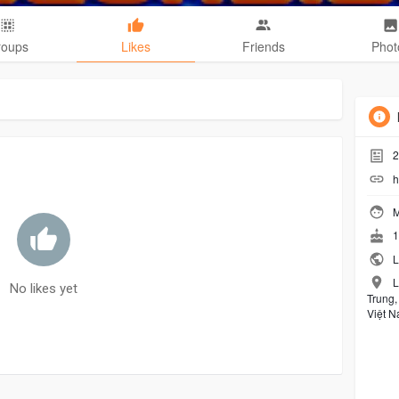
roups
Likes
Friends
Phot
2
h
M
1
L
L
No likes yet
Trung
Việt 