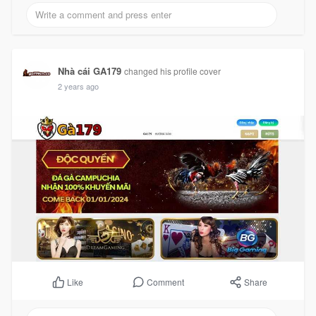
Nhà cái GA179
changed his profile cover
2 years ago
Comment
Share
Like