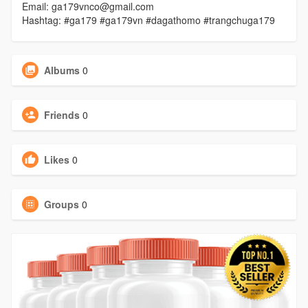
Email: ga179vnco@gmail.com
Hashtag: #ga179 #ga179vn #dagathomo #trangchuga179
Albums
0
Friends
0
Likes
0
Groups
0