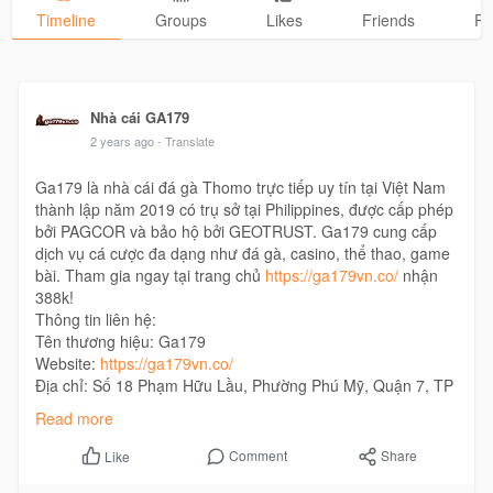
Timeline
Groups
Likes
Friends
Ph
Nhà cái GA179
2 years ago
- Translate
Ga179 là nhà cái đá gà Thomo trực tiếp uy tín tại Việt Nam
thành lập năm 2019 có trụ sở tại Philippines, được cấp phép
bởi PAGCOR và bảo hộ bởi GEOTRUST. Ga179 cung cấp
dịch vụ cá cược đa dạng như đá gà, casino, thể thao, game
bài. Tham gia ngay tại trang chủ
https://ga179vn.co/
nhận
388k!
Thông tin liên hệ:
Tên thương hiệu: Ga179
Website:
https://ga179vn.co/
Địa chỉ: Số 18 Phạm Hữu Lầu, Phường Phú Mỹ, Quận 7, TP
Hồ Chí Minh
Read more
Số điện thoại: (+84) 0582.445.445
Email: ga179vnco@gmail.com
Comment
Share
Like
Hashtag:
#ga179
#ga179vn
#dagathomo
#trangchuga179