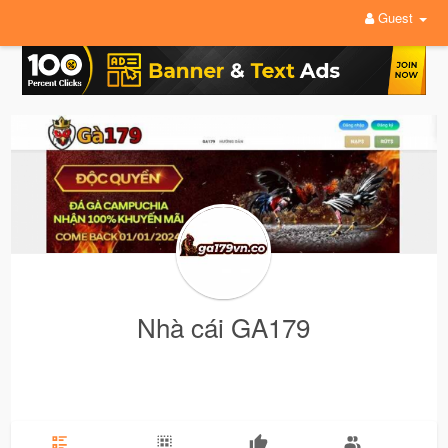
Guest
Nhà cái GA179