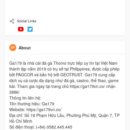
Social Links
About
Ga179 là nhà cái đá gà Thomo trực tiếp uy tín tại Việt Nam
thành lập năm 2019 có trụ sở tại Philippines, được cấp phép
bởi PAGCOR và bảo hộ bởi GEOTRUST. Ga179 cung cấp
dịch vụ cá cược đa dạng như đá gà, casino, thể thao, game
bài. Tham gia ngay tại trang chủ https://ga179vn.co/ nhận
388k!
Thông tin liên hệ:
Tên thương hiệu: Ga179
Website: https://ga179vn.co/
Địa chỉ: Số 18 Phạm Hữu Lầu, Phường Phú Mỹ, Quận 7, TP
Hồ Chí Minh
Số điện thoại: (+84) 0582.445.445