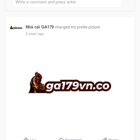
Nhà cái GA179
changed his profile picture
2 years ago
Comment
Share