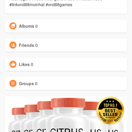
#linkvnd88moinhat #vnd88games
Albums
0
Friends
0
Likes
0
Groups
0