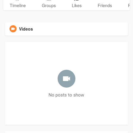
Timeline
Groups
Likes
Friends
Ph
Videos
No posts to show