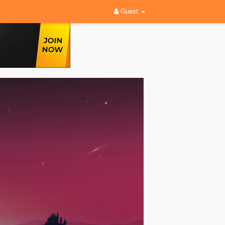
Guest