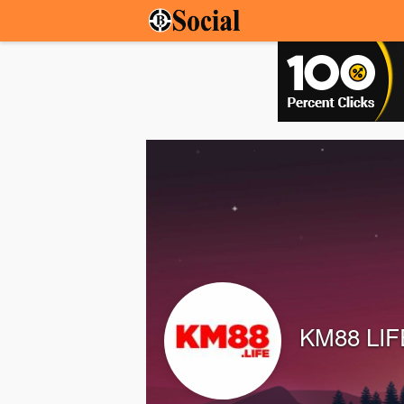
KM88 LIF