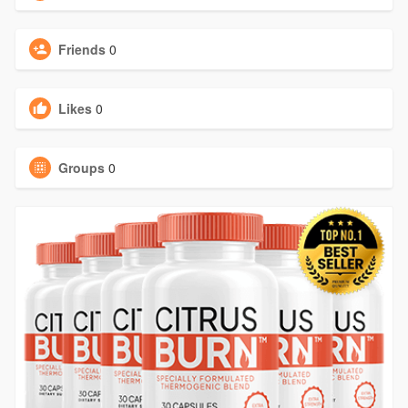
Friends
0
Likes
0
Groups
0