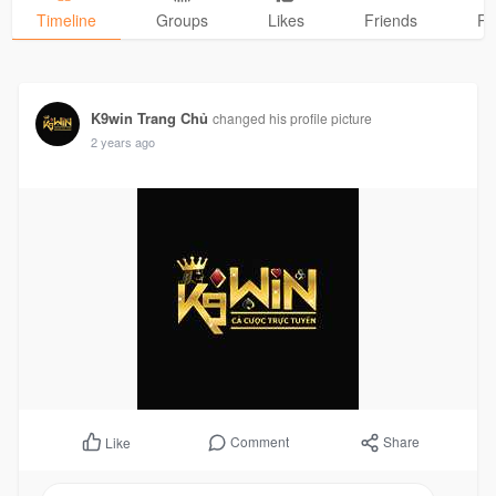
Timeline
Groups
Likes
Friends
Ph
K9win Trang Chủ
changed his profile picture
2 years ago
Comment
Share
Like