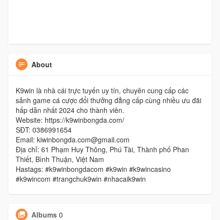
About
K9win là nhà cái trực tuyến uy tín, chuyên cung cấp các
sảnh game cá cược đổi thưởng đẳng cấp cùng nhiều ưu đãi
hấp dẫn nhất 2024 cho thành viên.
Website: https://k9winbongda.com/
SĐT: 0386991654
Email: kiwinbongda.com@gmail.com
Địa chỉ: 61 Phạm Huy Thông, Phú Tài, Thành phố Phan
Thiết, Bình Thuận, Việt Nam
Hastags: #k9winbongdacom #k9win #k9wincasino
#k9wincom #trangchuk9win #nhacaik9win
Albums
0