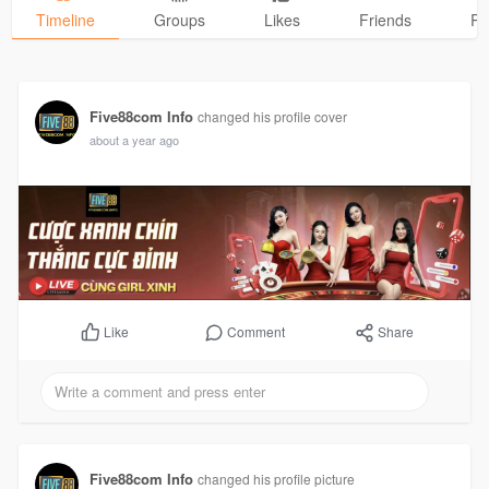
Timeline
Groups
Likes
Friends
Ph
Five88com Info
changed his profile cover
about a year ago
Comment
Share
Like
Five88com Info
changed his profile picture