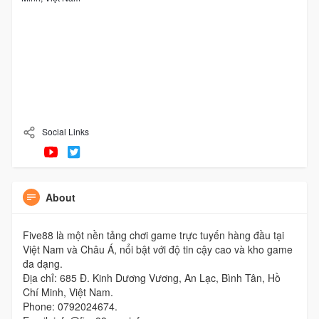
Social Links
About
Five88 là một nền tảng chơi game trực tuyến hàng đầu tại
Việt Nam và Châu Á, nổi bật với độ tin cậy cao và kho game
đa dạng.
Địa chỉ: 685 Đ. Kinh Dương Vương, An Lạc, Bình Tân, Hồ
Chí Minh, Việt Nam.
Phone: 0792024674.