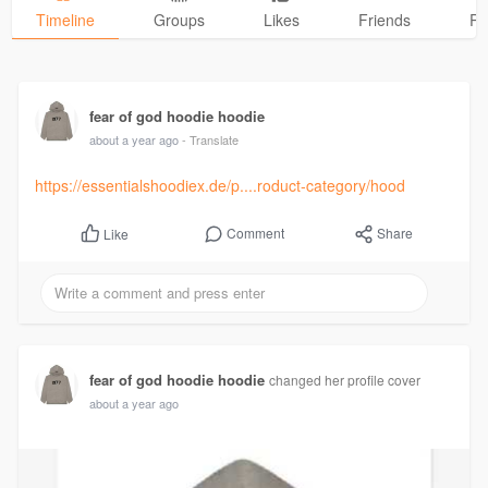
Timeline
Groups
Likes
Friends
Ph
fear of god hoodie hoodie
about a year ago
- Translate
https://essentialshoodiex.de/p....roduct-category/hood
Comment
Share
Like
fear of god hoodie hoodie
changed her profile cover
about a year ago