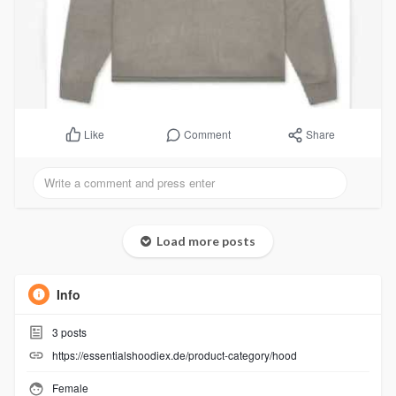
Comment
Share
Like
Load more posts
Info
3
posts
https://essentialshoodiex.de/product-category/hood
Female