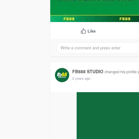
Like
FB888 STUDIO
changed his profile 
2 years ago