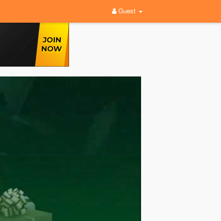
Guest