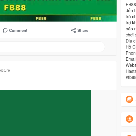
FB88
đến t
trò c
trợ k
bảo m
Comment
Share
chơi 
Địa 
Hồ C
Phon
Emai
Websi
picture
Hasta
#fb8