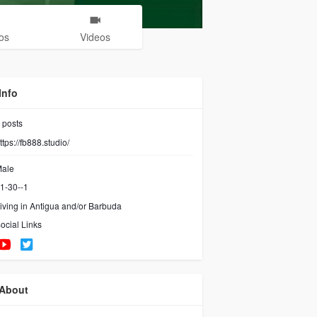
os
Videos
Info
posts
ttps://fb888.studio/
ale
1-30--1
iving in Antigua and/or Barbuda
ocial Links
About