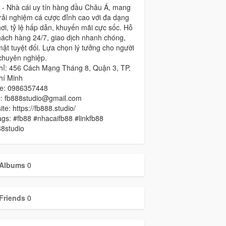
 - Nhà cái uy tín hàng đầu Châu Á, mang
rải nghiệm cá cược đỉnh cao với đa dạng
hơi, tỷ lệ hấp dẫn, khuyến mãi cực sốc. Hỗ
hách hàng 24/7, giao dịch nhanh chóng,
ật tuyệt đối. Lựa chọn lý tưởng cho người
chuyên nghiệp.
chỉ: 456 Cách Mạng Tháng 8, Quận 3, TP.
hí Minh
e: 0986357448
l: fb888studio@gmail.com
te: https://fb888.studio/
gs: #fb88 #nhacaifb88 #linkfb88
88studio
Albums
0
Friends
0