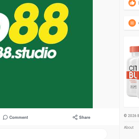
© 2026 B
Comment
Share
About