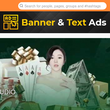
TUDIO