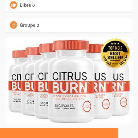
Likes
0
Groups
0