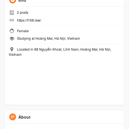
Info
2
posts
https://f168.law/
Female
Studying at Hoàng Mai, Hà Nội, Vietnam
Located in 88 Nguyễn Khoái, Lĩnh Nam, Hoàng Mai, Hà Nội,
Vietnam
About