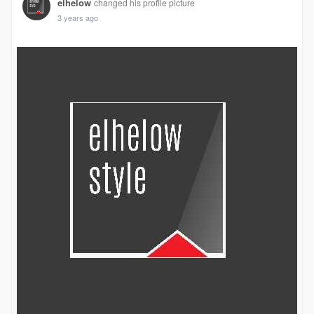
elhelow
changed his profile picture
3 years ago