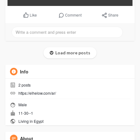
Comment
Share
Like
Load more posts
Info
2
posts
https://elhelow.com/ar/
Male
11-30--1
Living in Egypt
About