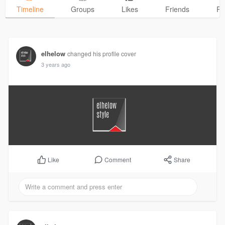
Timeline
Groups
Likes
Friends
Ph
elhelow
changed his profile cover
3 years ago
Comment
Share
Like