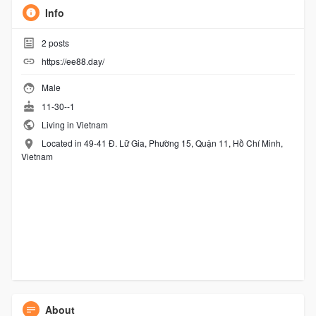
Info
2
posts
https://ee88.day/
Male
11-30--1
Living in Vietnam
Located in 49-41 Đ. Lữ Gia, Phường 15, Quận 11, Hồ Chí Minh,
Vietnam
About