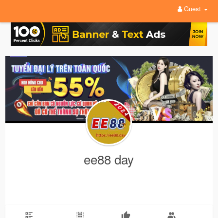
Guest
ee88 day