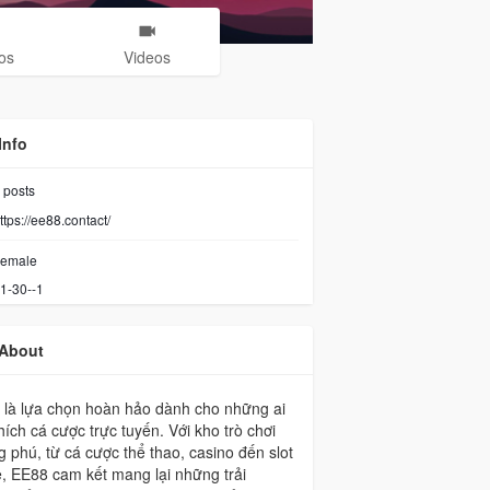
os
Videos
Info
posts
ttps://ee88.contact/
emale
1-30--1
About
 là lựa chọn hoàn hảo dành cho những ai
hích cá cược trực tuyến. Với kho trò chơi
 phú, từ cá cược thể thao, casino đến slot
, EE88 cam kết mang lại những trải