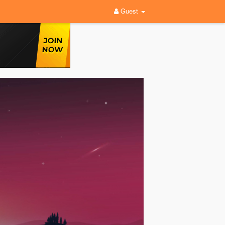
Guest