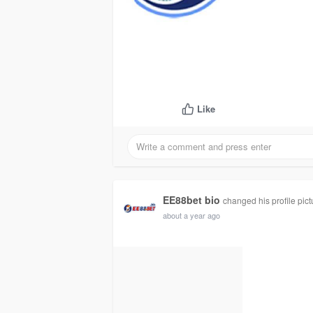
Like
EE88bet bio
changed his profile pict
about a year ago