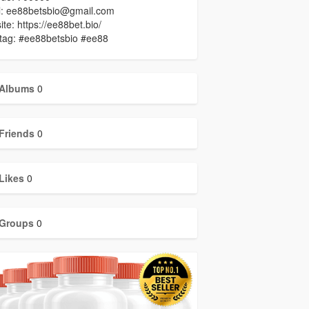
l: ee88betsbio@gmail.com
te: https://ee88bet.bio/
tag: #ee88betsbio #ee88
Albums
0
Friends
0
Likes
0
Groups
0