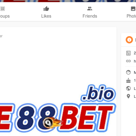
roups
Likes
Friends
Phot
er
2
h
M
1
L
L