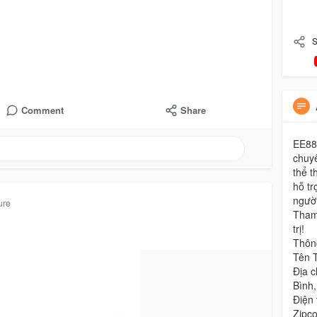
S
Comment
Share
EE88 
chuy
thể t
hỗ tr
người
ure
Tham
trị!
Thông
Tên 
Địa 
Bình,
Điện
Zipc