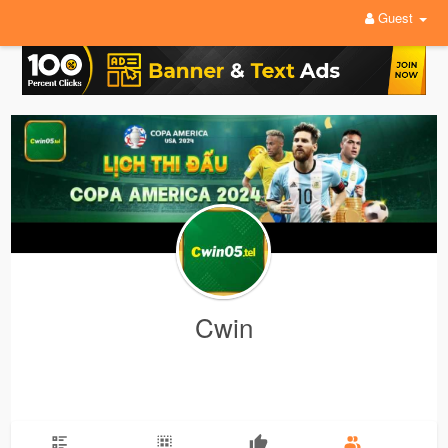
Guest
Cwin