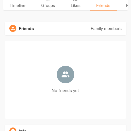
Timeline
Groups
Likes
Friends
Ph
Friends
Family members
No friends yet