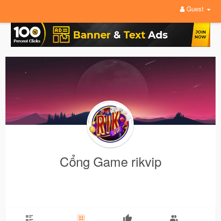
Guest
Cổng Game rikvip