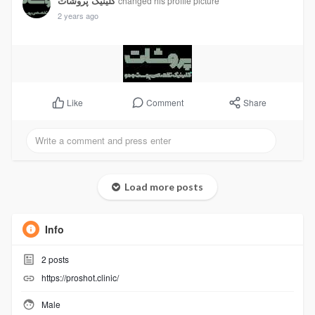
کلینیک پروشات
changed his profile picture
2 years ago
Comment
Share
Like
Load more posts
Info
2
posts
https://proshot.clinic/
Male