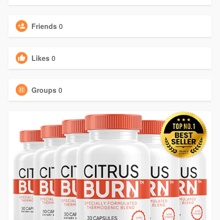
Friends
0
Likes
0
Groups
0