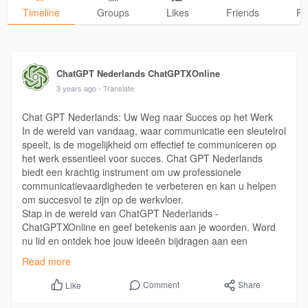
Timeline
Groups
Likes
Friends
Ph
ChatGPT Nederlands ChatGPTXOnline
3 years ago
- Translate
Chat GPT Nederlands: Uw Weg naar Succes op het Werk
In de wereld van vandaag, waar communicatie een sleutelrol
speelt, is de mogelijkheid om effectief te communiceren op
het werk essentieel voor succes. Chat GPT Nederlands
biedt een krachtig instrument om uw professionele
communicatievaardigheden te verbeteren en kan u helpen
om succesvol te zijn op de werkvloer.
Stap in de wereld van ChatGPT Nederlands -
ChatGPTXOnline en geef betekenis aan je woorden. Word
nu lid en ontdek hoe jouw ideeën bijdragen aan een
levendige discussie:
https://chatgptxonline.nl/
Read more
#chatgpt
#chatgptnederlands
Comment
Share
Like
#chatgptgratis