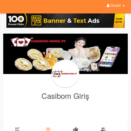
Guest
Casibom Giriş