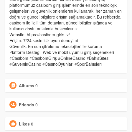
platformumuz casibom giriş işlemlerinde en son teknolojik
gelişmeleri ve güvenlik önlemlerini kullanarak, her zaman en
doğru ve güncel bilgilere erişim sağlamaktadır. Bu rehberde,
casibom ile ilgili tüm detayları, güncel bilgiler ışığında ve
kullanıcı dostu anlatımla bulacaksınız.
Website: https://casibom-giris.tv/
Erişim: 7/24 kesintisiz oyun deneyimi
Güvenlik: En son şifreleme teknolojileri ile koruma
Platform Desteği: Web ve mobil uyumlu giriş seçenekleri
#Casibom #CasibomGiriş #OnlineCasino #BahisSitesi
#GüvenilirCasino #CasinoOyunları #SporBahisleri
Albums
0
Friends
0
Likes
0