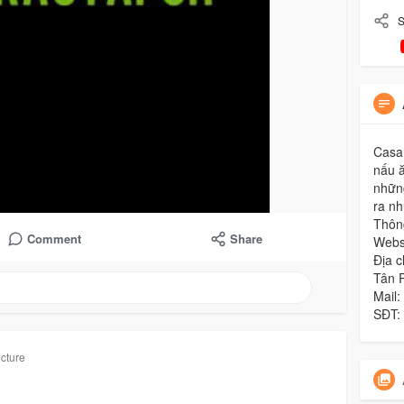
S
Casar
nấu 
những
ra n
Thông
Comment
Share
Websi
Địa c
Tân 
Mail
SĐT:
icture