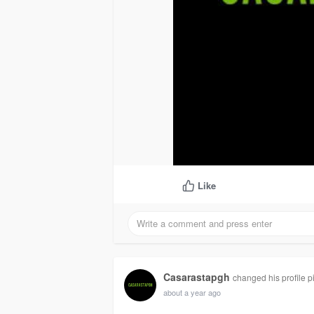
Like
Casarastapgh
changed his profile p
about a year ago