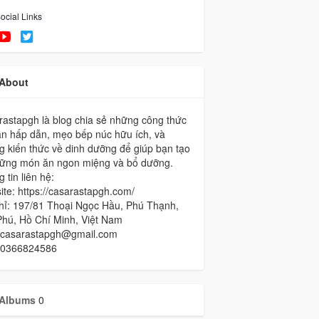
ocial Links
About
astapgh là blog chia sẻ những công thức
ăn hấp dẫn, mẹo bếp núc hữu ích, và
 kiến thức về dinh dưỡng để giúp bạn tạo
hững món ăn ngon miệng và bổ dưỡng.
 tin liên hệ:
te: https://casarastapgh.com/
hỉ: 197/81 Thoại Ngọc Hầu, Phú Thạnh,
Phú, Hồ Chí Minh, Việt Nam
: casarastapgh@gmail.com
 0366824586
Albums
0