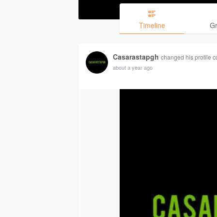
Timeline
G
Casarastapgh
changed his profile c
about a year ago