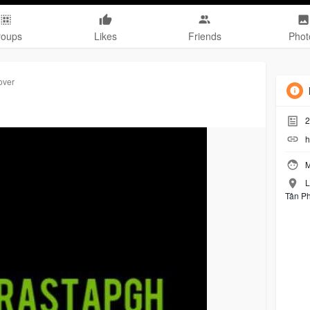
roups
Likes
Friends
Phot
over
2
h
M
L
Tân Ph