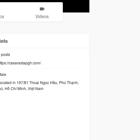
os
Videos
Info
posts
ttps://casarastapgh.com/
ale
ocated in 197/81 Thoại Ngọc Hầu, Phú Thạnh,
ú, Hồ Chí Minh, Việt Nam