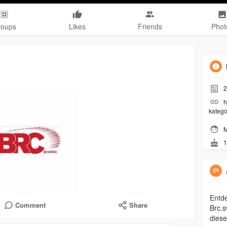
roups
Likes
Friends
Phot
2
h
kateg
M
1
Entde
Comment
Share
Brc.s
diese