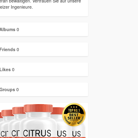
rän bewältigen. Vertrauen Sie auf unsere
izer Ingenieure.
Albums
0
Friends
0
Likes
0
Groups
0