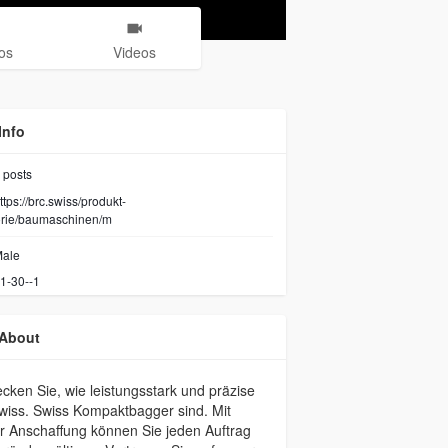
os
Videos
Info
posts
ttps://brc.swiss/produkt-
orie/baumaschinen/m
ale
1-30--1
About
cken Sie, wie leistungsstark und präzise
wiss. Swiss Kompaktbagger sind. Mit
r Anschaffung können Sie jeden Auftrag