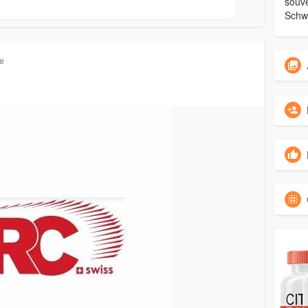
souve
Schwe
re