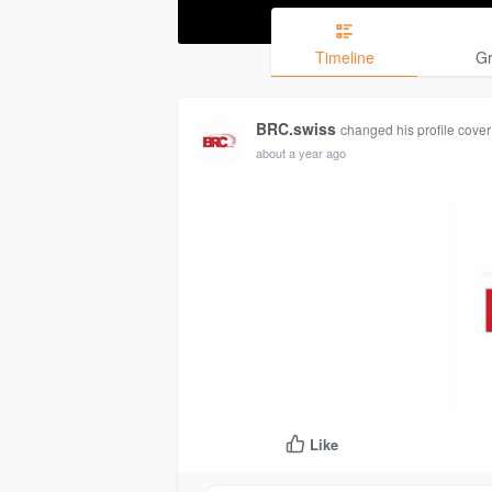
Timeline
G
BRC.swiss
changed his profile cover
about a year ago
Like