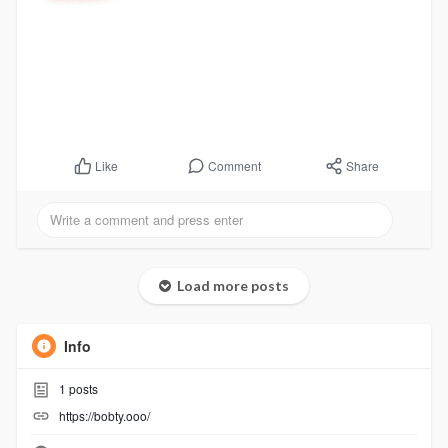
Comment
Share
Like
Load more posts
Info
1
posts
https://bobty.ooo/