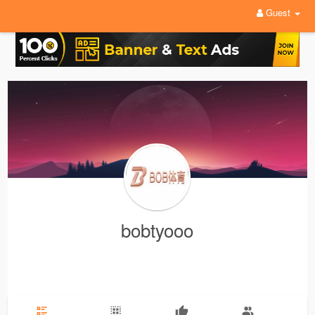
Guest
bobtyooo