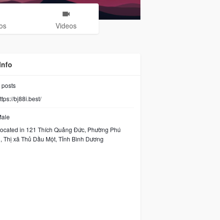
os
Videos
Info
posts
ttps://bj88i.best/
ale
ocated in 121 Thích Quảng Đức, Phường Phú
 Thị xã Thủ Dầu Một, Tỉnh Bình Dương