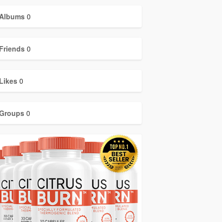
Albums
0
Friends
0
Likes
0
Groups
0