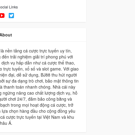
ocial Links
About
là nền tảng cá cược trực tuyến uy tín,
đến trải nghiệm giải trí phong phú với
 dịch vụ hấp dẫn như cá cược thể thao,
o trực tuyến, xổ số và slot game. Với giao
hiện đại, dễ sử dụng, BJ88 thu hút người
bởi sự đa dạng trò chơi, bảo mật thông tin
à thanh toán nhanh chóng. Nhà cái này
 ngừng nâng cao chất lượng dịch vụ, hỗ
gười chơi 24/7, đảm bảo công bằng và
bạch trong mọi hoạt động cá cược, trở
h lựa chọn hàng đầu cho cộng đồng yêu
 cá cược trực tuyến tại Việt Nam và khu
châu Á.