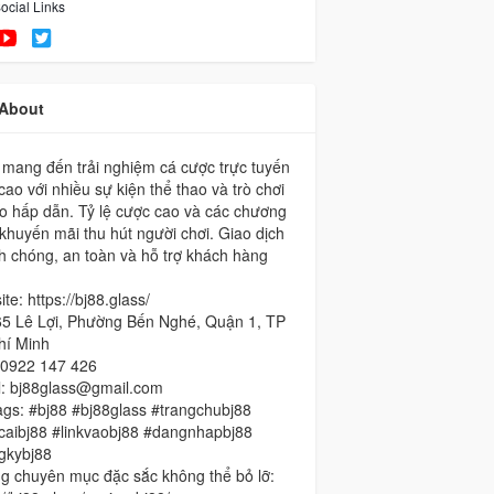
ocial Links
About
mang đến trải nghiệm cá cược trực tuyến
cao với nhiều sự kiện thể thao và trò chơi
o hấp dẫn. Tỷ lệ cược cao và các chương
 khuyến mãi thu hút người chơi. Giao dịch
 chóng, an toàn và hỗ trợ khách hàng
te: https://bj88.glass/
65 Lê Lợi, Phường Bến Nghé, Quận 1, TP
hí Minh
 0922 147 426
l: bj88glass@gmail.com
gs: #bj88 #bj88glass #trangchubj88
caibj88 #linkvaobj88 #dangnhapbj88
gkybj88
g chuyên mục đặc sắc không thể bỏ lỡ: