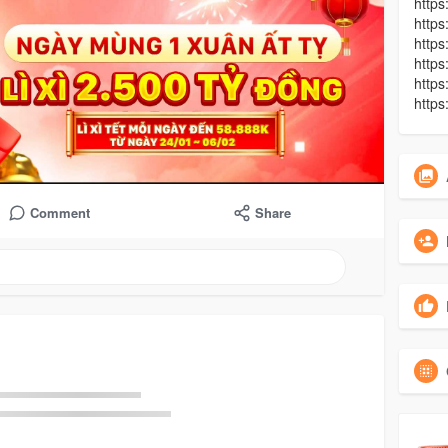
https
https
https
https
https
https
Comment
Share