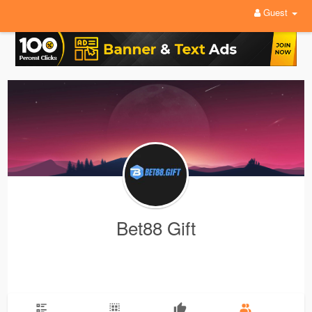
Guest
Bet88 Gift