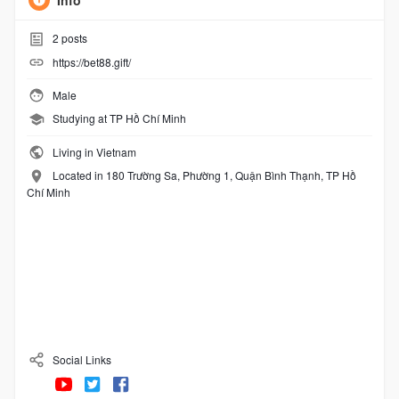
Info
2
posts
https://bet88.gift/
Male
Studying at TP Hồ Chí Minh
Living in Vietnam
Located in 180 Trường Sa, Phường 1, Quận Bình Thạnh, TP Hồ
Chí Minh
Social Links