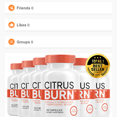
Friends
0
Likes
0
Groups
0