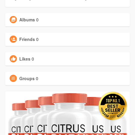
Albums
0
Friends
0
Likes
0
Groups
0