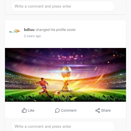
bdluu
changed his profile cover
2 years ago
Comment
Share
Like