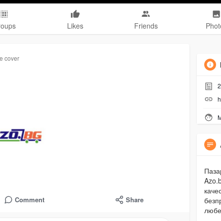
roups
Likes
Friends
Phot
le cover
2
h
M
Паза
Azo.
каче
Comment
Share
безп
любе