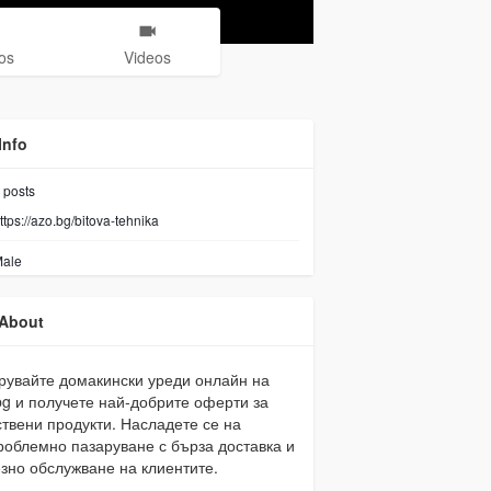
os
Videos
Info
posts
ttps://azo.bg/bitova-tehnika
ale
About
рувайте домакински уреди онлайн на
bg и получете най-добрите оферти за
ствени продукти. Насладете се на
роблемно пазаруване с бърза доставка и
зно обслужване на клиентите.