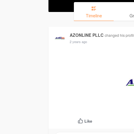
Timeline
G
AZONLINE PLLC
changed his profi
2 years ago
Like