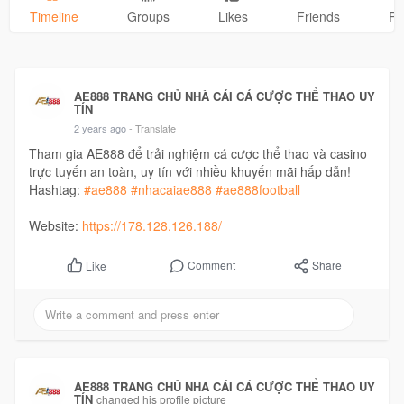
Timeline
Groups
Likes
Friends
Ph
AE888 TRANG CHỦ NHÀ CÁI CÁ CƯỢC THỂ THAO UY
TÍN
2 years ago
- Translate
Tham gia AE888 để trải nghiệm cá cược thể thao và casino
trực tuyến an toàn, uy tín với nhiều khuyến mãi hấp dẫn!
Hashtag:
#ae888
#nhacaiae888
#ae888football
Website:
https://178.128.126.188/
Comment
Share
Like
AE888 TRANG CHỦ NHÀ CÁI CÁ CƯỢC THỂ THAO UY
TÍN
changed his profile picture