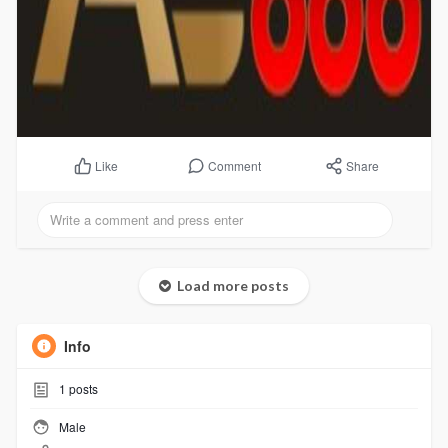
Comment
Share
Like
Load more posts
Info
1
posts
Male