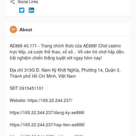
Social Links
About
AE888 40.171 - Trang chính thức của AE888! Chơi casino
trực tiếp, cá cược thể thao, xổ số... Vô vàn trò chơi hấp dẫn,
trải nghiệm chiến thắng tuyệt vời ngay hôm nay!
Địa chỉ 315G Đ. Nam Kỳ Khởi Nghĩa, Phường 14, Quận 3,
Thành phố Hồ Chí Minh, Việt Nam
SĐT 0915451101
Website: https://165.22.244.237/
https://165.22.244.237/dang-ky-ae888/
https://165.22.244.237/nap-tien-ae888/