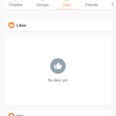
Timeline
Groups
Likes
Friends
Ph
Likes
No likes yet