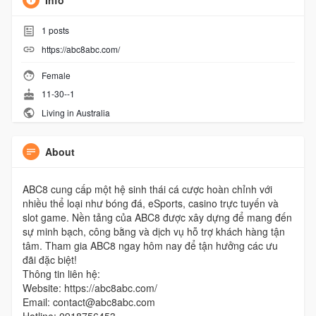
Info
1
posts
https://abc8abc.com/
Female
11-30--1
Living in Australia
About
ABC8 cung cấp một hệ sinh thái cá cược hoàn chỉnh với
nhiều thể loại như bóng đá, eSports, casino trực tuyến và
slot game. Nền tảng của ABC8 được xây dựng để mang đến
sự minh bạch, công bằng và dịch vụ hỗ trợ khách hàng tận
tâm. Tham gia ABC8 ngay hôm nay để tận hưởng các ưu
đãi đặc biệt!
Thông tin liên hệ:
Website: https://abc8abc.com/
Email: contact@abc8abc.com