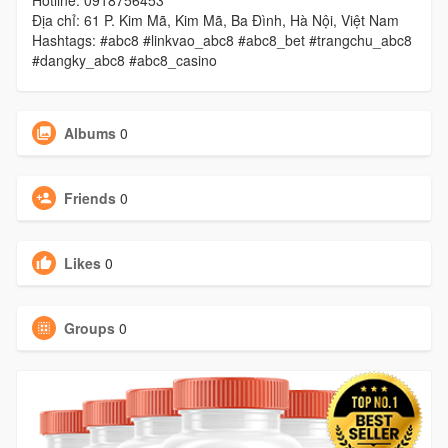
Hotline: 0918756453
Địa chỉ: 61 P. Kim Mã, Kim Mã, Ba Đình, Hà Nội, Việt Nam
Hashtags: #abc8 #linkvao_abc8 #abc8_bet #trangchu_abc8
#dangky_abc8 #abc8_casino
Albums
0
Friends
0
Likes
0
Groups
0