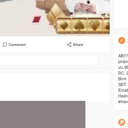
Comment
Share
AB77 
phẩm 
ưu.We
ĐC: 2
Bình 
SĐT:
Emai
Hash
#tra