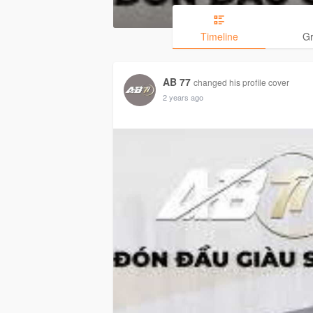
Timeline
G
AB 77
changed his profile cover
2 years ago