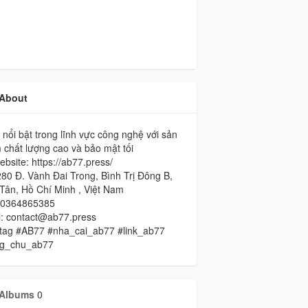
About
nổi bật trong lĩnh vực công nghệ với sản
chất lượng cao và bảo mật tối
bsite: https://ab77.press/
80 Đ. Vành Đai Trong, Bình Trị Đông B,
Tân, Hồ Chí Minh , Việt Nam
 0364865385
l: contact@ab77.press
tag #AB77 #nha_cai_ab77 #link_ab77
ng_chu_ab77
Albums
0