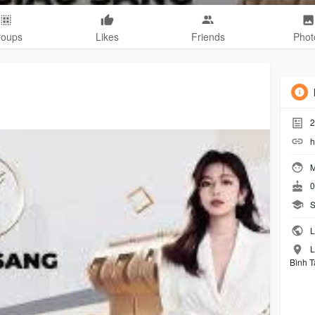
roups
Likes
Friends
Phot
2
h
M
0
S
L
L
Bình T