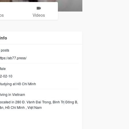
os
Videos
Info
posts
ttps://ab77.press/
ale
2-02-10
tudying at Hồ Chí Minh
iving in Vietnam
ocated in 280 Đ. Vành Đai Trong, Bình Trị Đông B,
ân, Hồ Chí Minh , Việt Nam