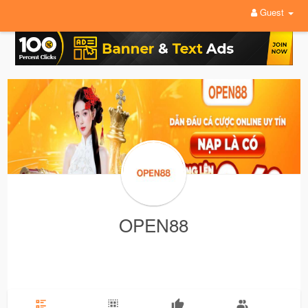
Guest
OPEN88