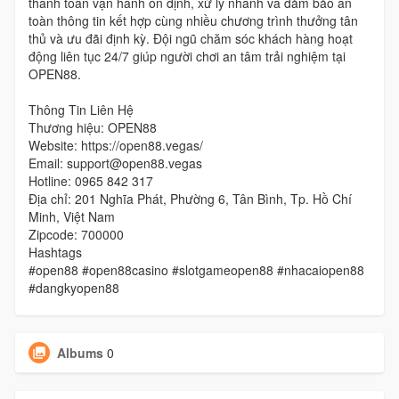
thanh toán vận hành ổn định, xử lý nhanh và đảm bảo an
toàn thông tin kết hợp cùng nhiều chương trình thưởng tân
thủ và ưu đãi định kỳ. Đội ngũ chăm sóc khách hàng hoạt
động liên tục 24/7 giúp người chơi an tâm trải nghiệm tại
OPEN88.
Thông Tin Liên Hệ
Thương hiệu: OPEN88
Website: https://open88.vegas/
Email: support@open88.vegas
Hotline: 0965 842 317
Địa chỉ: 201 Nghĩa Phát, Phường 6, Tân Bình, Tp. Hồ Chí
Minh, Việt Nam
Zipcode: 700000
Hashtags
#open88 #open88casino #slotgameopen88 #nhacaiopen88
#dangkyopen88
Albums
0